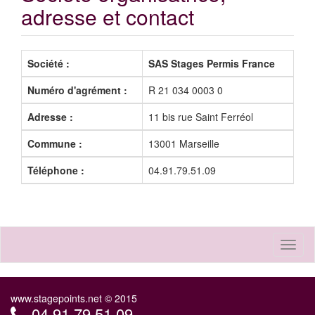
adresse et contact
Société :
SAS Stages Permis France
Numéro d'agrément :
R 21 034 0003 0
Adresse :
11 bis rue Saint Ferréol
Commune :
13001 Marseille
Téléphone :
04.91.79.51.09
Toggl
naviga
www.stagepoints.net © 2015
04.91.79.51.09